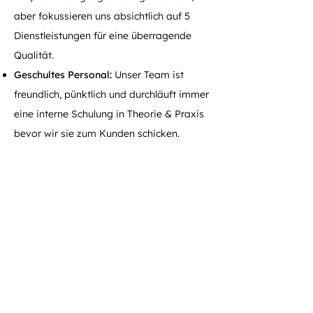
aber fokussieren uns absichtlich auf 5
Dienstleistungen für eine überragende
Qualität.
Geschultes Personal:
Unser Team ist
freundlich, pünktlich und durchläuft immer
eine interne Schulung in Theorie & Praxis
bevor wir sie zum Kunden schicken.
ISSA zertifiziertes System:
Das Herzblut
der Firma Richter. Unterhaltsreinigungen
führen wir nach den Standards der
weltweiten Nummer 1 der
Reinigungsbranche durch.
Bei Firma Richter bieten wir nur wenige
Reinigungsdienstleistungen an, um die
Qualität so gut wie möglich in
Saarbrücken zu halten. Zu unseren