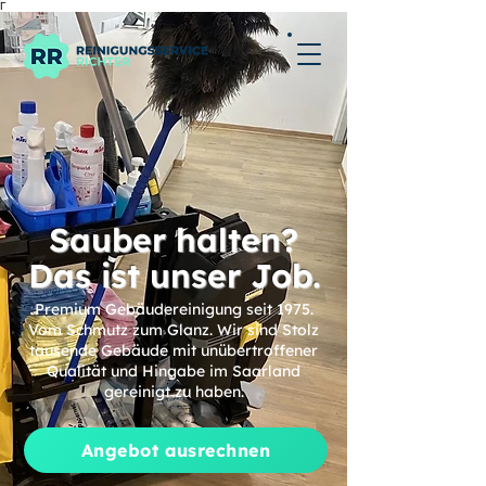
Γ
Sauber halten?
Das ist unser Job.
Premium Gebäudereinigung seit 1975.
Vom Schmutz zum Glanz. Wir sind Stolz
tausende Gebäude mit unübertroffener
Qualität und Hingabe im Saarland
gereinigt zu haben.
Angebot ausrechnen