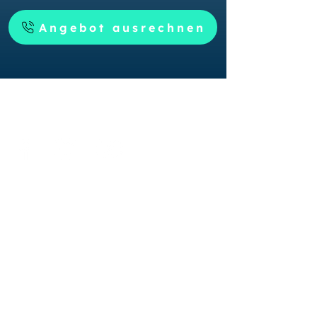
Angebot ausrechnen
Reinigungsservice
Richter
Firma
Startseite
Glossar
Blog
Kontakt
Impressum
Dienstleistungen